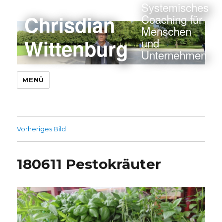
Systemisches
Chrisdian
Coaching für
Menschen
Wittenburg
und
Unternehmen
MENÜ
Vorheriges Bild
180611 Pestokräuter