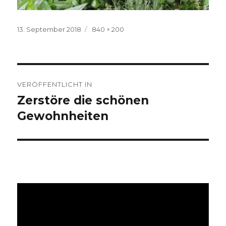
Veröffentlicht
Volle
13. September 2018
840 × 200
am
Größe
Beitragsnavigation
VERÖFFENTLICHT IN
Zerstöre die schönen
Gewohnheiten
Video-
Player